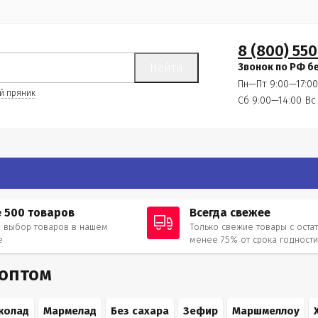
8 (800) 550
Найти
Звонок по РФ б
Пн—Пт 9:00—17:00
й пряник
Сб 9:00—14:00
Вс
 500 товаров
Всегда свежее
 выбор товаров в нашем
Только свежие товары с оста
е
менее 75% от срока годност
 оптом
колад
Мармелад
Без сахара
Зефир
Маршмеллоу