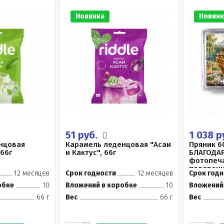
Новинка
Новинк
51 руб.
1 038 р
нцовая
Карамель леденцовая "Асаи
Пряник 6
 66г
и Кактус", 66г
БЛАГОДА
фотопеча
подарочн
12 месяцев
Срок годности
12 месяцев
Срок годн
упаковк..
обке
10
Вложений в коробке
10
Вложений
66 г
Вес
66 г
Вес