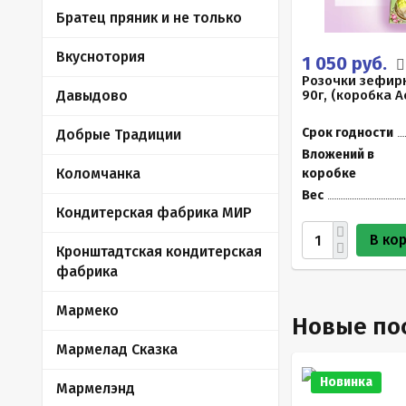
Братец пряник и не только
Вкуснотория
1 050 руб.
Розочки зефир
Давыдово
90г, (коробка 
Срок годности
Добрые Традиции
Вложений в
Коломчанка
коробке
Вес
Кондитерская фабрика МИР
В ко
Кронштадтская кондитерская
фабрика
Мармеко
Новые по
Мармелад Сказка
Новинка
Мармелэнд