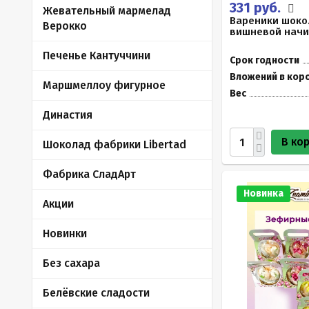
331 руб.
Жевательный мармелад
Вареники шоко
Верокко
вишневой начин
Печенье Кантуччини
Срок годности
Вложений в кор
Маршмеллоу фигурное
Вес
Династия
В ко
Шоколад фабрики Libertad
Фабрика СладАрт
Новинка
Акции
Новинки
Без сахара
Белёвские сладости