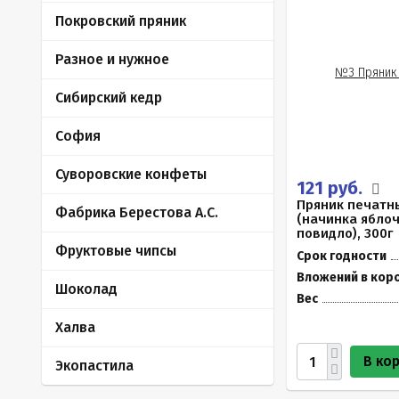
Покровский пряник
Разное и нужное
Сибирский кедр
София
Суворовские конфеты
121 руб.
Пряник печатны
Фабрика Берестова А.С.
(начинка ябло
повидло), 300г
Фруктовые чипсы
Срок годности
Вложений в кор
Шоколад
Вес
Халва
В ко
Экопастила