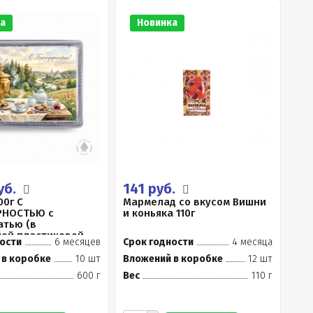
а
Новинка
уб.
141 руб.
00г С
Мармелад со вкусом Вишни
РНОСТЬЮ с
и коньяка 110г
тью (в
ой пластиковой
ости
6 месяцев
Срок годности
4 месяца
.
 в коробке
10 шт
Вложений в коробке
12 шт
600 г
Вес
110 г