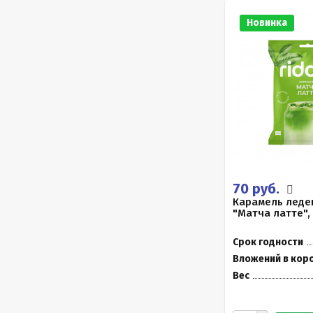
Новинка
70 руб.
Карамель леде
"Матча латте",
Срок годности
Вложений в кор
Вес