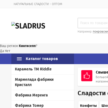
НАТУРАЛЬНЫЕ СЛАДОСТИ - ОПТОМ
Организационная информация
Например:
покровски
Ваш регион
Кингисепп
?
Да
Нет
Каталог товаров
Карамель ТМ Riddle
Свыше
Большой
Мармелада фабрики
магазин
Кристалл
Сладости
Фабрика Меренга
Фабрика Томер
Конфеты
Шо