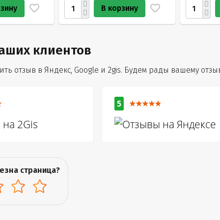
рзину
В корзину
аших клиентов
ть отзыв в Яндекс, Google и 2gis. Будем рады вашему отзыв
5
езна страница?