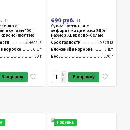
б.
690 руб.
рзинка с
Сумка-корзинка с
и цветами 150г,
зефирными цветами 280г,
 красно-жёлтые
Размер XL красно-белые
бутоны
ости
3 месяца
Срок годности
3 месяца
 в коробке
6 шт
Вложений в коробке
6 шт
150 г
Вес
280 г
В корзину
В корзину
а
Новинка