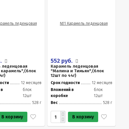
б.
552 руб.
 леденцовая
Карамель леденцовая
 карамель",(блок
"Малина и Тимьян",(блок
4г)
12шт по 44г)
ости
12 месяцев
Срок годности
12 месяцев
 в
блок
Вложений в
блок
12шт
коробке
12шт
528 г
Вес
528 г
В корзину
В корзину