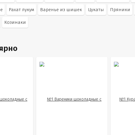
ле
Рахат лукум
Варенье из шишек
Цукаты
Пряники
Козинаки
лярно