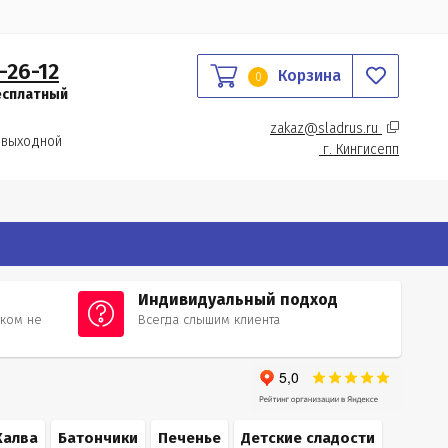
-26-12
Корзина
0
есплатный
zakaz@sladrus.ru 
 выходной
г.
 Кингисепп
Индивидуальный подход
тком не
Всегда слышим клиента
и
Халва
Батончики
Печенье
Детские сладости