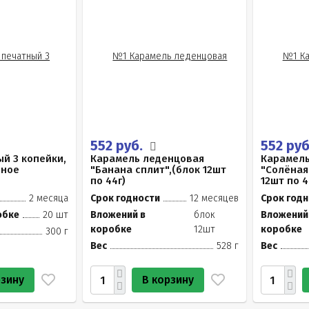
552 руб.
552 ру
й 3 копейки,
Карамель леденцовая
Карамель
чное
"Банана сплит",(блок 12шт
"Солёная
по 44г)
12шт по 4
2 месяца
Срок годности
12 месяцев
Срок годн
обке
20 шт
Вложений в
блок
Вложений
коробке
12шт
коробке
300 г
Вес
528 г
Вес
рзину
В корзину