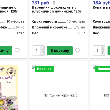
331 руб.
184 ру
ладные с
Вареники шоколадные с
Курага в 
кой, 120г
клубничной начинкой, 120г
10 месяцев
Срок годности
10 месяцев
Срок годн
обке
штучно
Вложений в коробке
штучно
Вложений
120 г
Вес
120 г
Вес
рзину
В корзину
Новинка
Новинк