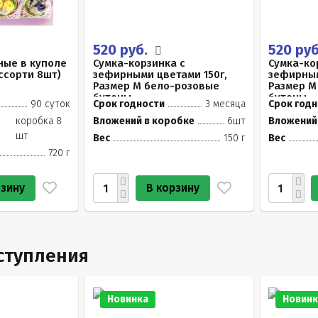
520 руб.
520 ру
ные в куполе
Сумка-корзинка с
Сумка-ко
Ассорти 8шт)
зефирными цветами 150г,
зефирным
Размер М бело-розовые
Размер М
бутоны
бутоны
90 суток
Срок годности
3 месяца
Срок годн
коробка 8
Вложений в коробке
6шт
Вложений
шт
Вес
150 г
Вес
720 г
рзину
В корзину
ступления
Новинка
Новинк