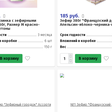
.
185 руб.
рзинка с зефирными
Зефир 380г "Французский д
50г, Размер М красно-
Апельсин-яблоко-черника-
утоны
ости
3 месяца
Срок годности
в коробке
6 шт
Вложений в коробке
150 г
Вес
В корзину
В корзину