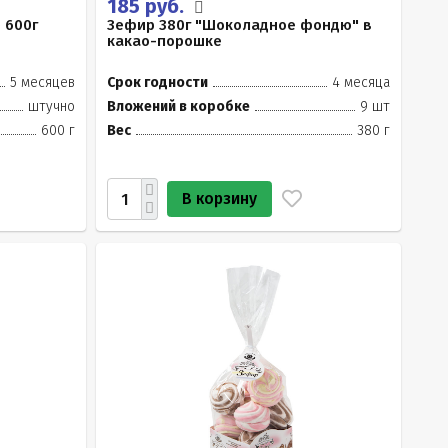
185 руб.
 600г
Зефир 380г "Шоколадное фондю" в
какао-порошке
5 месяцев
Срок годности
4 месяца
штучно
Вложений в коробке
9 шт
600 г
Вес
380 г
В корзину