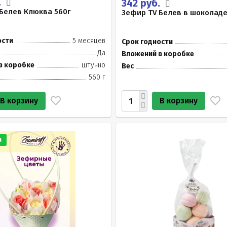
.
342 руб.
Белев Клюква 560г
Зефир TV Белев в шоколаде
ости
5 месяцев
Срок годности
Да
Вложений в коробке
в коробке
штучно
Вес
560 г
В корзину
В корзину
а