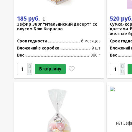
185 руб.
520 руб
Зефир 380г "Итальянский десерт" со
Сумка-ко
вкусом Блю Кюрасао
цветами 1
жёлтые б
Срок годности
6 месяцев
Срок годн
Вложений в коробке
9 шт
Вложений 
Вес
380 г
Вес
В корзину