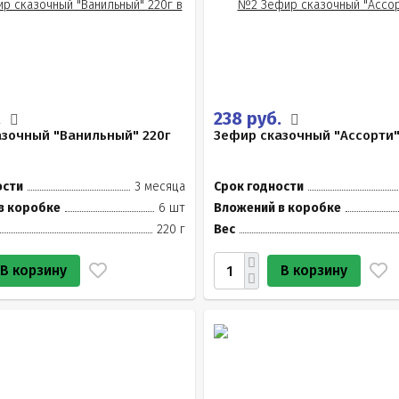
.
238 руб.
зочный "Ванильный" 220г
Зефир сказочный "Ассорти"
ости
3 месяца
Срок годности
в коробке
6 шт
Вложений в коробке
220 г
Вес
В корзину
В корзину