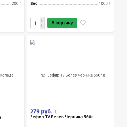
200 г
Вес
1000 г
В корзину
279 руб.
Зефир TV Белев Черника 560г
е