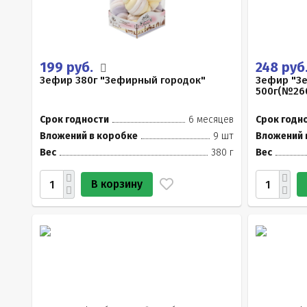
199 руб.
248 руб
Зефир 380г "Зефирный городок"
Зефир "З
500г(№26
Срок годности
6 месяцев
Срок годн
Вложений в коробке
9 шт
Вложений 
Вес
380 г
Вес
В корзину