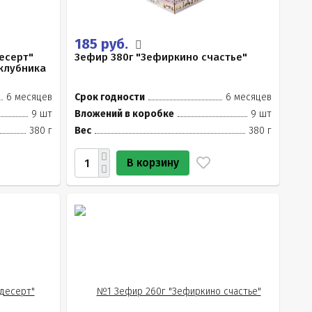
185 руб.
есерт"
Зефир 380г "Зефиркино счастье"
клубника
6 месяцев
Срок годности
6 месяцев
9 шт
Вложений в коробке
9 шт
380 г
Вес
380 г
В корзину