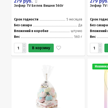
279 руб.
279 руб
Зефир TV Белев Вишня 560г
Зефир TV 
Срок годности
5 месяцев
Срок годн
Без сахара
Да
Без сахара
Вложений в коробке
штучно
Вложений 
Вес
560 г
Вес
В корзину
Новинк