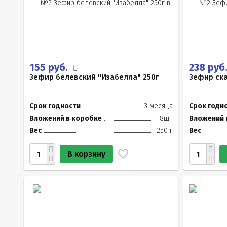
155 руб.
238 руб
Зефир белевский "Изабелла" 250г
Зефир ска
Срок годности
3 месяца
Срок годн
Вложений в коробке
8шт
Вложений 
Вес
250 г
Вес
В корзину