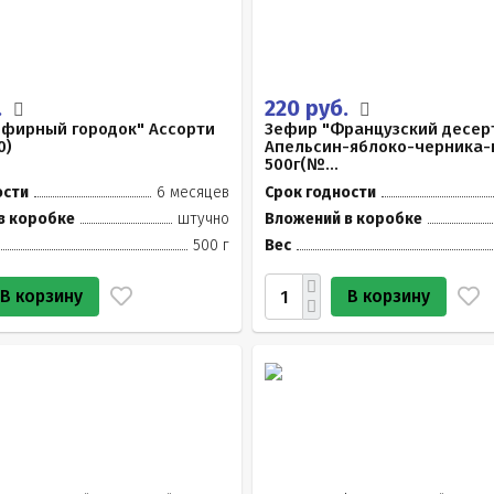
.
220 руб.
ефирный городок" Ассорти
Зефир "Французский десер
0)
Апельсин-яблоко-черника-
500г(№...
ости
6 месяцев
Срок годности
в коробке
штучно
Вложений в коробке
500 г
Вес
В корзину
В корзину