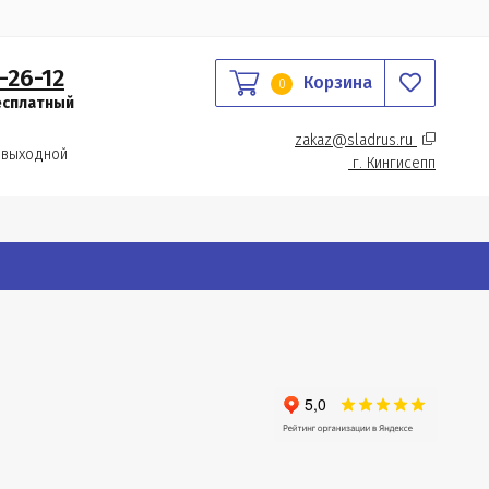
-26-12
Корзина
0
есплатный
zakaz@sladrus.ru 
 выходной
г.
 Кингисепп