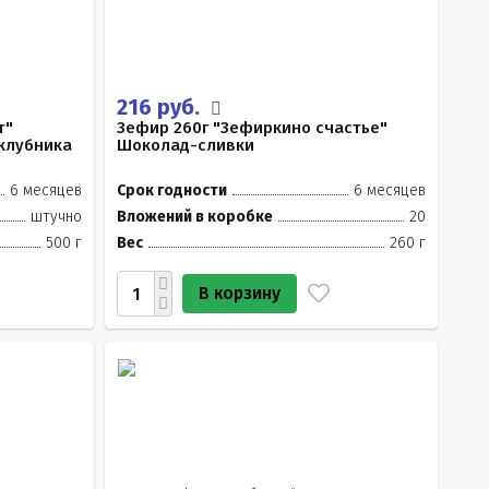
216 руб.
т"
Зефир 260г "Зефиркино счастье"
клубника
Шоколад-сливки
6 месяцев
Срок годности
6 месяцев
штучно
Вложений в коробке
20
500 г
Вес
260 г
В корзину