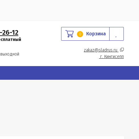
-26-12
Корзина
0
есплатный
zakaz@sladrus.ru 
 выходной
г.
 Кингисепп