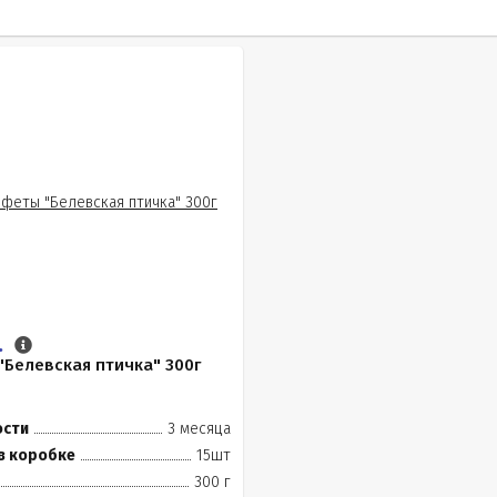
.
Белевская птичка" 300г
ости
3 месяца
в коробке
15шт
300 г