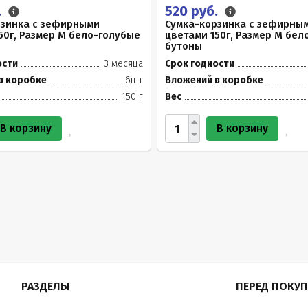
.
520 руб.
рзинка с зефирными
Сумка-корзинка с зефирны
50г, Размер М бело-голубые
цветами 150г, Размер М бе
бутоны
ости
3 месяца
Срок годности
в коробке
6шт
Вложений в коробке
150 г
Вес
В корзину
В корзину
РАЗДЕЛЫ
ПЕРЕД ПОКУ