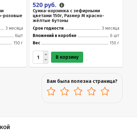
520 руб.
ми
Сумка-корзинка с зефирными
ло-розовые
цветами 150г, Размер М красно-
жёлтые бутоны
3 месяца
Срок годности
3 месяца
6шт
Вложений в коробке
6 шт
150 г
Вес
150 г
В корзину
Вам была полезна страница?
ПКОЙ