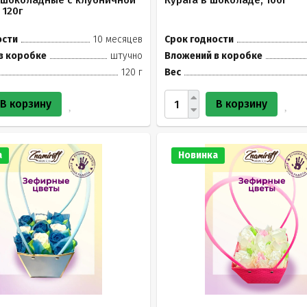
 шоколадные с клубничной
Курага в шоколаде, 100г
 120г
ости
10 месяцев
Срок годности
в коробке
штучно
Вложений в коробке
120 г
Вес
В корзину
В корзину
а
Новинка