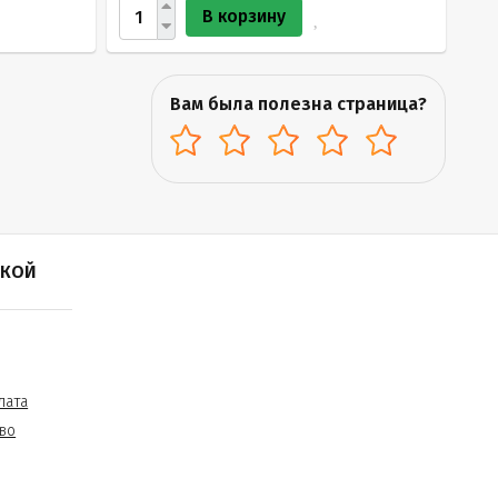
В корзину
Вам была полезна страница?
ПКОЙ
лата
во