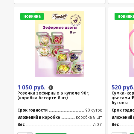
Новинка
Новинк
1 050 руб.
520 руб
Розочки зефирные в куполе 90г,
Сумка-ко
(коробка Ассорти 8шт)
цветами 1
бутоны
Срок годности
90 суток
Срок годн
Вложений в коробке
коробка 8 шт
Вложений 
Вес
720 г
Вес