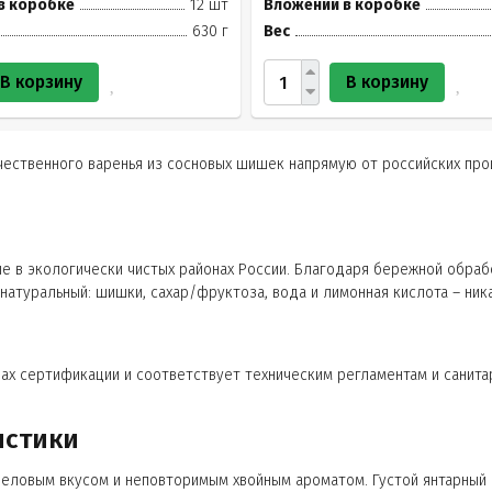
в коробке
12 шт
Вложений в коробке
630 г
Вес
В корзину
В корзину
чественного варенья из сосновых шишек напрямую от российских пр
 в экологически чистых районах России. Благодаря бережной обра
атуральный: шишки, сахар/фруктоза, вода и лимонная кислота – ник
рах сертификации и соответствует техническим регламентам и санит
истики
еловым вкусом и неповторимым хвойным ароматом. Густой янтарный