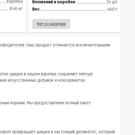
коробка
Вложений в коробке
24 шт
8.46 кг
Вес
460 г
Нет в наличии
оизводителей. Наш продукт отличается исключительными
ботке шишки в нашем варенье сохраняют мягкую
аких искусственных добавок и консервантов.
арным нормам. Мы предоставляем полный пакет
 сироп превращает шишки в настоящий деликатес, который