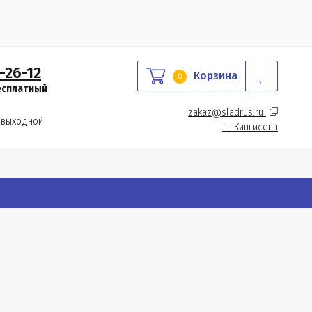
-26-12
Корзина
0
есплатный
zakaz@sladrus.ru 
 выходной
г.
 Кингисепп