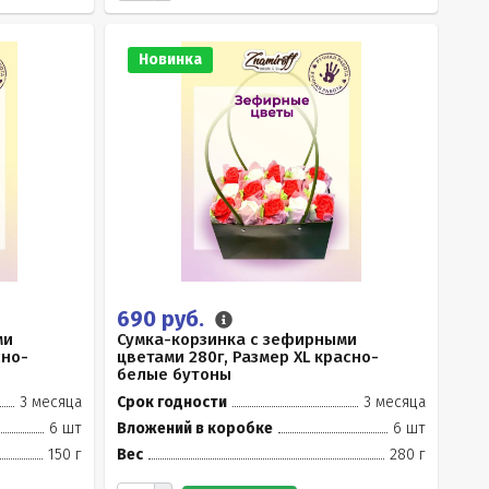
Новинка
690 руб.
ми
Сумка-корзинка с зефирными
сно-
цветами 280г, Размер XL красно-
белые бутоны
3 месяца
Срок годности
3 месяца
6 шт
Вложений в коробке
6 шт
150 г
Вес
280 г