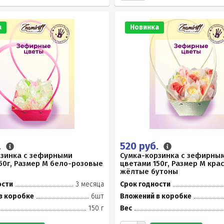
а
Новинка
.
520 руб.
рзинка с зефирными
Сумка-корзинка с зефирны
50г, Размер М бело-розовые
цветами 150г, Размер М кра
жёлтые бутоны
ости
3 месяца
Срок годности
в коробке
6шт
Вложений в коробке
150 г
Вес