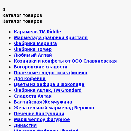
0
Каталог товаров
Каталог товаров
Карамель ТМ Riddle
Мармелада фабрики Кристалл
Фабрика Меренга
Фабрика Томер
Любимый Алтай
Козинаки и конфеты от ООО Славяновская
Богородские сладости
Полезные сладости из финика
Для кофейни
Цветы из зефира и шоколада
Фабрика Ацтек, ТМ Grondard
Сладости Алтая
Балтийская Жемчужина
Жевательный мармелад Верокко
Печенье Кантуччини
Маршмеллоу фигурное
Династия