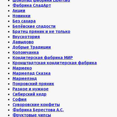
Шоколад фабрики Libertad
Фабрика СладАрт
Акции
Новинки
Без сахара
Белёвские сладости
Братец пряник и не только
Вкуснотория
Давыдово
Добрые Традиции
Коломчанка
Кондитерская фабрика МИР
Кронштадтская кондитерская фабрика
Мармеко
Мармелад Сказка
Мармелэнд
Покровский пряник
Разное и нужное
Сибирский кедр
София
Суворовские конфеты
Фабрика Берестова А.С.
Фруктовые чипсы