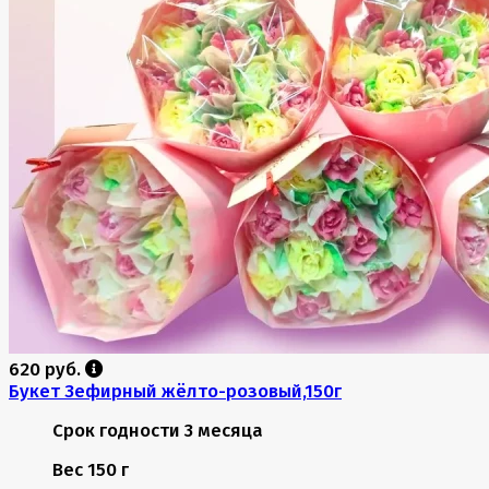
620 руб.
Букет Зефирный жёлто-розовый,150г
Срок годности
3 месяца
Вес
150 г