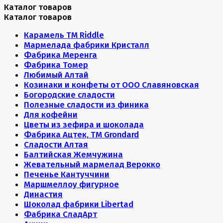
Каталог товаров
Каталог товаров
Карамель ТМ Riddle
Мармелада фабрики Кристалл
Фабрика Меренга
Фабрика Томер
Любимый Алтай
Козинаки и конфеты от ООО Славяновская
Богородские сладости
Полезные сладости из финика
Для кофейни
Цветы из зефира и шоколада
Фабрика Ацтек, ТМ Grondard
Сладости Алтая
Балтийская Жемчужина
Жевательный мармелад Верокко
Печенье Кантуччини
Маршмеллоу фигурное
Династия
Шоколад фабрики Libertad
Фабрика СладАрт