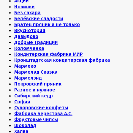
Акции
Новинки
Без сахара
Белёвские сладости
Братец пряник и не только
Вкуснотория
Давыдово
Добрые Традиции
Коломчанка
Кондитерская фабрика МИР
Кронштадтская кондитерская фабрика
Мармеко
Мармелад Сказка
Мармелэнд
Покровский пряник
Разное и нужное
Сибирский кедр
София
Суворовские конфеты
Фабрика Берестова А.С.
Фруктовые чипсы
Шоколад
Халва