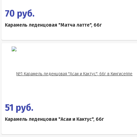
Е433
Е525
70 руб.
Е330)
Карамель леденцовая "Матча латте", 66г
51 руб.
Карамель леденцовая "Асаи и Кактус", 66г