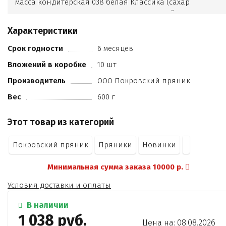
масса кондитерская 038 белая Классика (сахар
заменитель масла какао нетемперируемый
лауринового типа (гидрогенизированное
Характеристики
фракционированное рафинированное
пальмоядровое масло
Срок годности
6 месяцев
эмульгаторы (лецитин соевый
Вложений в коробке
10 шт
Е 492 - 0
4%))
Производитель
ООО Покровский пряник
сухая молочная сыворотка
Вес
600 г
эмульгаторы (лецитин соевый
Е476)
Этот товар из категорий
ароматизатор Ванилин)
орехи грецкие
Покровский пряник
Пряники
Новинки
вода питьевая
сахарная пудра
Минимальная сумма заказа 10000 р.
белок яичный сухой обессахаренный
масса кондитерская 242 темная Классика (сахар
Условия доставки и оплаты
жир кондитерский (рафинированные
дезодорированные растительные масла в
В наличии
натуральном и модифицированном виде (пальмовое
1 038 руб.
Цена на: 08.08.2026
пальмоядровое)